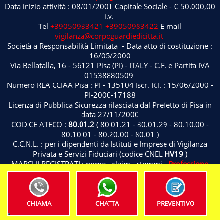
Data inizio attività : 08/01/2001 Capitale Sociale - € 50.000,00
i.v.
Tel
+39050983421
+39050983422
E-mail
vigilanza@corpoguardiedicitta.it
Società a Responsabilità Limitata - Data atto di costituzione :
16/05/2000
Via Bellatalla, 16 - 56121 Pisa (PI) - ITALY - C.F. e Partita IVA
01538880509
Numero REA CCIAA Pisa : PI - 135104 Iscr. R.I. : 15/06/2000 -
PI-2000-17188
Licenza di Pubblica Sicurezza rilasciata dal Prefetto di Pisa in
data 27/11/2000
CODICE ATECO :
80.01.2
( 80.01.21 - 80.01.29 - 80.10.00 -
80.10.01 - 80.20.00 - 80.01 )
C.C.N.L. : per i dipendenti da Istituti e Imprese di Vigilanza
Privata e Servizi Fiduciari (codice CNEL
HV19
)
MARCHI REGISTRATI : nome - claim - stemmi -
Professione
Sicurezza
® ( Classificazione di Nizza 9 - 12 - 36 - 37 - 38 - 42 -
45
)
Privacy Policy
CHIAMA
CHATTA
PREVENTIVO