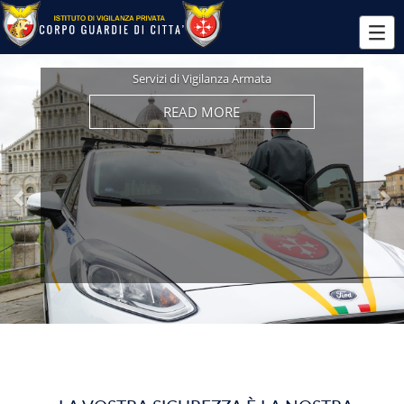
Previous
Ne
Servizi Fiduciari non Armati
READ MORE