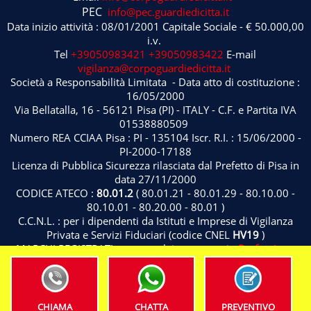
PEC
info@pec.guardiedicitta.it
Data inizio attività : 08/01/2001 Capitale Sociale - € 50.000,00
i.v.
Tel
+39050983421
+39050983422
E-mail
vigilanza@corpoguardiedicitta.it
Società a Responsabilità Limitata - Data atto di costituzione :
16/05/2000
Via Bellatalla, 16 - 56121 Pisa (PI) - ITALY - C.F. e Partita IVA
01538880509
Numero REA CCIAA Pisa : PI - 135104 Iscr. R.I. : 15/06/2000 -
PI-2000-17188
Licenza di Pubblica Sicurezza rilasciata dal Prefetto di Pisa in
data 27/11/2000
CODICE ATECO :
80.01.2
( 80.01.21 - 80.01.29 - 80.10.00 -
80.10.01 - 80.20.00 - 80.01 )
C.C.N.L. : per i dipendenti da Istituti e Imprese di Vigilanza
Privata e Servizi Fiduciari (codice CNEL
HV19
)
MARCHI REGISTRATI : nome - claim - stemmi -
Professione
Sicurezza
® ( Classificazione di Nizza 9 - 12 - 36 - 37 - 38 - 42 -
45
)
Privacy Policy
CHIAMA
CHATTA
PREVENTIVO