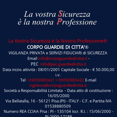
La Vostra Sicurezza è la Nostra Professione®
CORPO GUARDIE DI CITTA'
®
VIGILANZA PRIVATA e SERVIZI FIDUCIARI di SICUREZZA
-
Email
info@corpoguardiedicitta.it
PEC
info@pec.guardiedicitta.it
Data inizio attività : 08/01/2001 Capitale Sociale - € 50.000,00
i.v.
Tel
+39050983421
+39050983422
E-mail
vigilanza@corpoguardiedicitta.it
Società a Responsabilità Limitata - Data atto di costituzione :
16/05/2000
Via Bellatalla, 16 - 56121 Pisa (PI) - ITALY - C.F. e Partita IVA
01538880509
Numero REA CCIAA Pisa : PI - 135104 Iscr. R.I. : 15/06/2000 -
PI-2000-17188